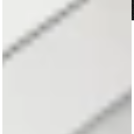
Tips voor het samenstellen van jouw
Greeploze Keuken
Bij het ontwerpen van een greeploze keuken draait alles om balans
en eenvoud. Kies voor een front in mat of hoogglans, afhankelijk
van de lichtinval en je woonstijl. Licht zorgt voor een ruimtelijk
effect, terwijl donkere tinten luxe en diepte toevoegen.
Een dun werkblad van composiet, keramiek of betonlook versterkt
het strakke karakter. Door apparatuur naadloos in te bouwen en te
kiezen voor push-to-open technieken, blijft het geheel rustgevend en
functioneel.
Indirecte verlichting onder de kasten of boven het werkblad geeft
extra sfeer zonder afbreuk te doen aan het minimalistische ontwerp.
Denk daarnaast aan een neutraal kleurenpalet: Wit, zwart, taupe of
licht hout en werk dit af met subtiele, natuurlijke accessoires.
Benieuwd hoe jouw ideale greeploze keuken eruitziet? Kom langs