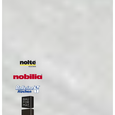
Kijkje in de keuken van Henk en Jeannette
Kijkje in de Keuken van Renie & Rob
Kijkje in de keuken van Familie Pit
Kijkje in de keuken van Shanta en Bert
Onze A-kwaliteit merken