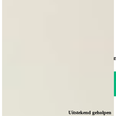
Nog aan het oriënteren? Ontvang gratis ons
keukenmagazine
Boordevol greeploze keukens inspiratie, trends en praktische tips.
Over de kracht van onze Keukenwarenhuis.nl Familie!
Iedere week kans op een gratis messenset!
Inclusief vele lezers aanbiedingen!
Vraag gratis keukenmagazine aan
1785
klanten geven o
Uitstekend
4.6
Uitstekend geholpen