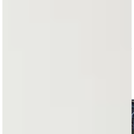
Witte greeploze keukens: strak, licht en
tijdloos
Een witte greeploze keuken is één van de meest gekozen greeploze
keukenstijlen. Door de combinatie van wit en een strak design oogt
de keuken ruimtelijk en fris.
Een greeploze witte keuken past perfect in moderne woningen, maar
ook in een rustig Scandinavisch interieur. Vooral mat witte greeploze
keukens en hoogglans witte greeploze keukens zijn populair, omdat
ze licht en ruimtelijkheid creëren.
Bij Keukenwarenhuis.nl ontwerpen we witte greeploze keukens
volledig op maat. Of je nu kiest voor een compact keukenblok of
een grote keuken met kookeiland: onze adviseurs helpen je bij het
samenstellen van jouw ideale keuken.