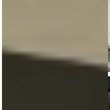
Kom langs en bekijk onze mega showrooms!
Een afspraak is altijd vrijblijvend. U krijgt het ontwerp en de offerte
mee naar huis! Rondleiding langs de keukens die aansluiten bij uw
wensen. Met uitgebreid advies van onze opgeleide keuken experts.
Afspraak maken