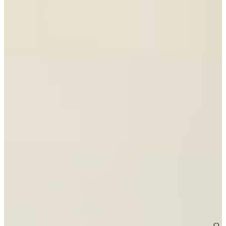
€ 11.995,-
€ 9.995,-
Direct leverbaar
Jubileum Keukendeal 33
Moderne Keukens
€ 29.995,-
Jubileum Keukendeal 29
Houten Keukens
€ 32.995,-
Jubileum Keukendeal 24
Moderne Keukens
€ 19.495,-
Jubileum Keukendeal 23
Moderne Keukens
€ 29.995,-