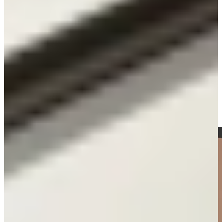
kastjes en lades worden geopend zonder zichtbare grepen.
Greeploze keukens maken gebruik van speciale greeploze
keukendeurtjes met een tip-on systeem, een geïntegreerde greeplijst
of een push-to-open techniek. Het resultaat is een strak,
minimalistisch en opgeruimd geheel.
Deze keukenstijl is zeer geliefd vanwege zijn rustige uitstraling en
het gebruiksgemak. Je ziet greeploze keukens vaak terug in
hoogglans wit of mat zwart, maar ook houtlook, betonlook en
zachte zandtinten zijn populaire keuzes.
De combinatie van minimalistische lijnen, slimme technieken en
moderne materialen maakt van een greeploze keuken een tijdloze
investering, geschikt voor ieder type woning.