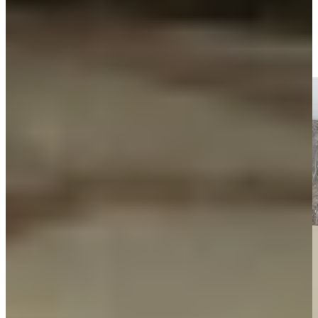
Wij staan we klaar om met je mee te denken. Niet alleen in
stijlkeuze, maar ook in indeling, gebruiksgemak en afwerking. Zo
creëren we een keuken die er niet alleen goed uitziet, maar ook
perfect werkt.