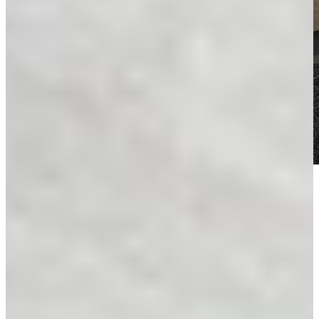
Voor meer inspiratie
Alle blogs
Kijkje in de keuken van Celine & Kieran
Kijkje in de keuken van Chantal & Jan
Kijkje in de keuken van Familie Goud
Kijkje in de keuken van familie Kempenaar