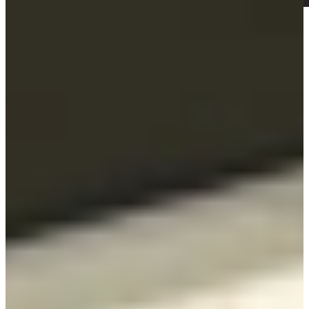
Bekijk producten
Bekijk greeploze keukens die je direct
kunt ervaren in onze mega showrooms
Jubileum Keukendeal 06 Nieuw
Industriële Keukens
€ 11.995,-
Jubileum Keukendeal 06
Industriële Keukens
€ 11.995,-
Jubileum Keukendeal 58
Hoogglans Keukens
€ 12.995,-
Aanbieding
Jubileum Keukendeal 60 Noten Milano
Houten Keukens