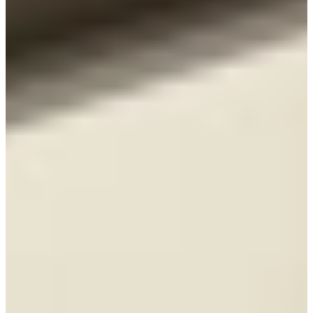
Scandinavische Keukens
€ 11.995,-
Aanbieding
Jubileum Keukendeal 48
Industriële Keukens
€ 12.995,-
€ 10.795,-
Jubileum Keukendeal 46
Moderne Keukens
€ 15.995,-
Jubileum Keukendeal 35
Hoogglans Keukens
€ 17.495,-
Aanbieding
Jubileum Keukendeal 34
Hoogglans Keukens