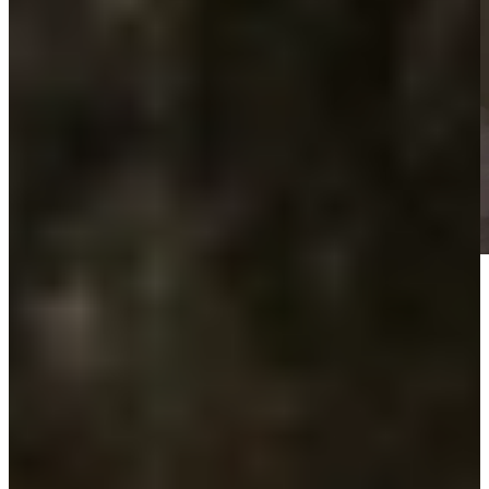
Keukenwarenhuis.nl is dé specialist in Greeploze Keukens
Greeploos, volledig afgestemd op jouw
wensen
Bij Keukenwarenhuis.nl vind je greeploze keukens in allerlei stijlen,
kleuren en materialen. Van greeploos hoogglans wit tot warme
houtlook fronten met moderne lijnen: onze keukens combineren
tijdloze eenvoud met slimme technieken. Altijd stijlvol, altijd
praktisch en afgestemd op jouw leefstijl.