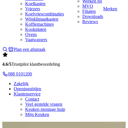
Werken bij
Koelkasten
MVO
Vriezers
Merken
Filialen
Koelvriescombinaties
Downloads
Wijnklimaatkasten
Reviews
Koffiemachines
Kookplaten
Ovens
Vaatwassers
Plan een afspraak
4.6/5
Trustpilot klantbeoordeling
088 0101200
Zakelijk
Openingstijden
Klantenservice
Contact
Veel gestelde vragen
Keuken montage hulp
Mijn Keuken