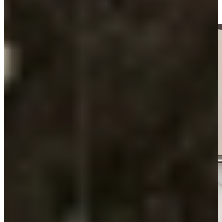
gezinswoning. Door te spelen met kleuren en materialen, zoals hout,
beton, wit of zwart, geef je de keuken jouw eigen sfeer.