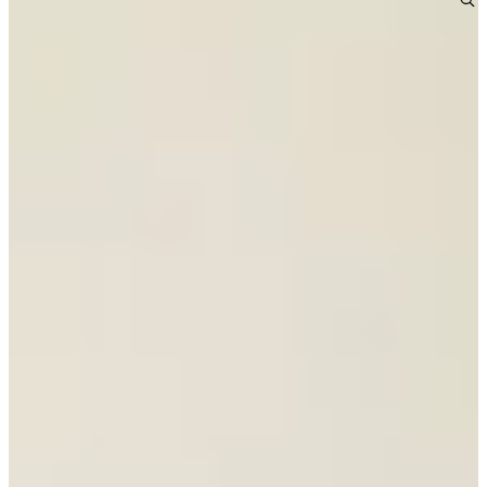
Jubileum Keukendeal 11
Houten Keukens
€ 26.995,-
Jubileum Keukendeal 02
Moderne Keukens
€ 14.995,-
Aanbieding
Actie Keuken Masha 104
Hoogglans Keukens
€ 4.295,-
Direct leverbaar
Aanbieding
Actie Keuken Sem 127
Hoogglans Keukens
€ 6.295,-
Direct leverbaar