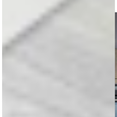
in onze mega showrooms in Dordrecht of Ter Aar en laat je
verrassen door het effect van eenvoud, rust en slimme vormgeving.