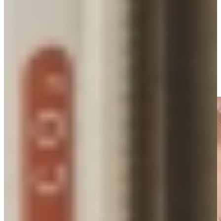
Wat Selsiuz onderscheidt, is de perfecte balans tussen design en
functionaliteit, een blikvanger in de keuken, ontwikkeld in
samenwerking met Dekker Zevenhuizen, dé Nederlandse specialist
in werkbladen en keukentoepassingen.
Bij Keukenwarenhuis.nl combineren we Selsiuz-kranen vaak met
bijpassende werkbladafwerkingen, zodat keuken en kraan één
geheel vormen