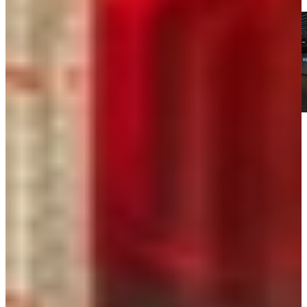
Kom langs en bekijk onze mega showrooms!
Een afspraak is altijd vrijblijvend. U krijgt het ontwerp en de offerte
mee naar huis! Rondleiding langs de keukens die aansluiten bij uw
wensen. Met uitgebreid advies van onze opgeleide keuken experts.
Afspraak maken
Bekijk producten
Dé originele kokend water kraan uit Nederland
Quooker
Quooker is dé pionier op het gebied van kokend water kranen en
staat bekend om zijn kwaliteit, veiligheid en innovatie. Met de
unieke PRO3- of COMBI-reservoirs heb je direct kokend water
(100 °C) en met de CUBE-optie zelfs gekoeld bruisend en gefilterd
water.
De kranen zijn verkrijgbaar in verschillende stijlen en afwerkingen,
van de tijdloze Fusion Round en Fusion Square tot de moderne Flex
met uittrekbare slang.