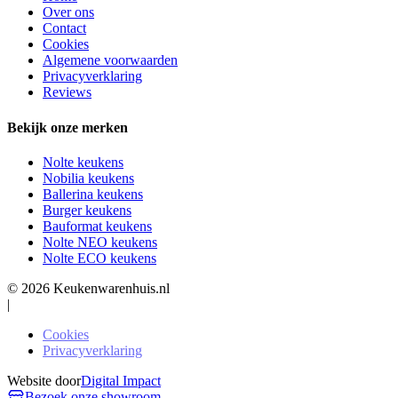
Over ons
Contact
Cookies
Algemene voorwaarden
Privacyverklaring
Reviews
Bekijk onze merken
Nolte keukens
Nobilia keukens
Ballerina keukens
Burger keukens
Bauformat keukens
Nolte NEO keukens
Nolte ECO keukens
© 2026 Keukenwarenhuis.nl
|
Cookies
Privacyverklaring
Website door
Digital Impact
Bezoek onze showroom