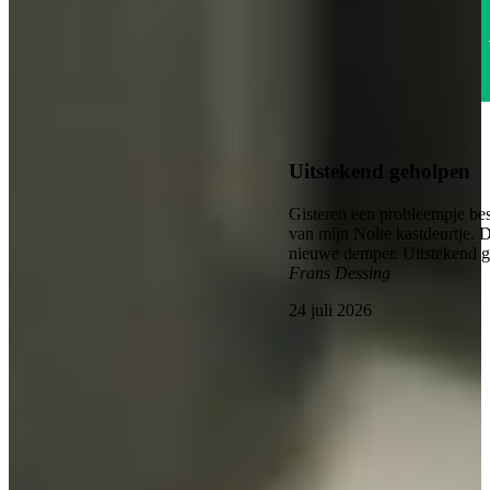
4.6
Uitstekend geholpen
Gisteren een probleempje bes
van mijn Nolte kastdeurtje. 
nieuwe demper. Uitstekend 
Frans Dessing
24 juli 2026