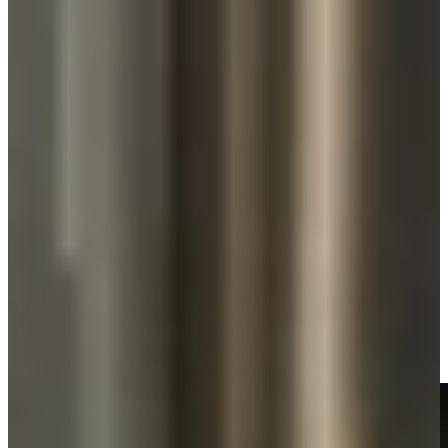
Innovatie en betaalbaar comfort in één
Unito
Unito is hét merk voor wie luxe en gebruiksgemak wil combineren
met een scherpe prijs. De Unito kokendwaterkranen leveren naast
kokend water ook direct gefilterd koud en warm water, en zijn
beschikbaar in 3-in-1 en 5-in-1 uitvoeringen.
De compacte boilers met energielabel A zijn voorzien van slimme
isolatie, zodat warmteverlies minimaal blijft en je water altijd direct
op temperatuur is.
Dankzij de stijlvolle designs, van matzwart en gunmetal tot RVS,
sluit een Unito-kraan moeiteloos aan op elke keukenstijl. De
bediening is intuïtief en veilig, terwijl de onderhoudsarme filters
zorgen voor zuiver en smaakvol water.
Bij Keukenwarenhuis.nl adviseren we je graag over de juiste Unito-
kraan die past bij jouw huishouden en gebruik.