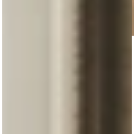
Design, kleur en karakter
Selsiuz via Dekker Zevenhuizen
Selsiuz, een merk van Dekker Zevenhuizen, brengt
kokendwaterkranen waarin design en persoonlijkheid centraal staan.
De kranen zijn verkrijgbaar in unieke afwerkingen zoals Copper,
Gold, Gun Metal en Zwart, perfect voor wie kleur en stijl wil
toevoegen aan de keuken.
Elke Selsiuz-kraan levert direct kokend water uit een energiezuinige
boiler met een innovatief veiligheidssysteem. De bediening is
eenvoudig, en het systeem is beschikbaar in 3-in-1 en 5-in-1
varianten, waarmee je naast kokend ook gekoeld of bruisend water
kunt tappen.