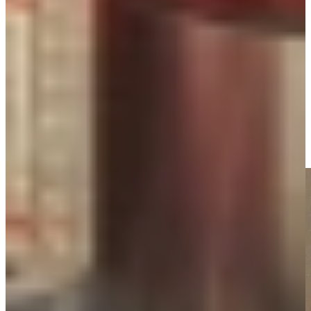
Wat Quooker onderscheidt, is de focus op duurzaamheid en
gebruiksgemak: het systeem verbruikt minder energie dan een
waterkoker en is volledig kindersafe dankzij de dubbel-druk-draai-
bediening.
Bij Keukenwarenhuis.nl vind je de nieuwste Quooker-modellen,
perfect geïntegreerd in onze keukenopstellingen, stijlvol, praktisch
en 100 % Nederlands vakmanschap.
Kom de Quooker kokend water kraan zelf live uittesten bij ons
in de showrooms!
Meer over Quooker