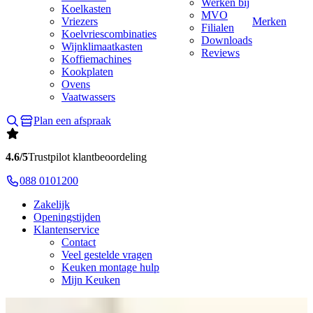
Werken bij
Koelkasten
MVO
Vriezers
Merken
Filialen
Koelvriescombinaties
Downloads
Wijnklimaatkasten
Reviews
Koffiemachines
Kookplaten
Ovens
Vaatwassers
Plan een afspraak
4.6/5
Trustpilot klantbeoordeling
088 0101200
Zakelijk
Openingstijden
Klantenservice
Contact
Veel gestelde vragen
Keuken montage hulp
Mijn Keuken