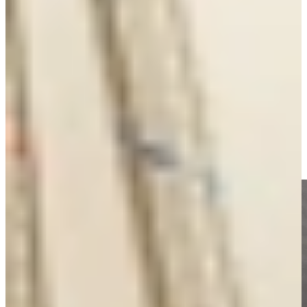
kokend water binnen handbereik, ideaal voor thee, koken,
schoonmaken of snel een pan vullen. Geen wachttijd, geen
waterkoker meer op het aanrecht, maar pure efficiëntie in stijl.
De nieuwste kokend water kranen zijn energiezuinig, veilig in
gebruik en verkrijgbaar in diverse uitvoeringen en kleuren, passend
bij elke keukenstijl, van strak zwart en RVS tot klassiek koper of
goud.
Bij Keukenwarenhuis.nl vind je kokend water kranen van
topmerken zoals Quooker, Unito en Selsiuz via Dekker
Zevenhuizen. Elk merk heeft zijn eigen sterke punten, design en
technologie. Ontdek hieronder welk systeem het beste bij jouw
keuken en wensen past.