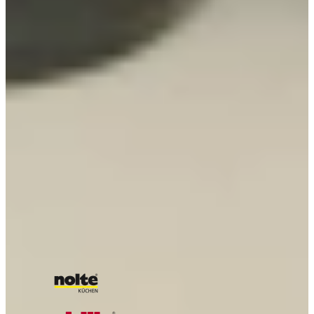
Bekijk alle reviews
Voor meer inspiratie
Alle blogs
De nieuwe Quooker front
Kokend Water Kraan - De Nieuwe 4-in-1 Keukenkraan van
Franke met Koud, Warm, Kokend én Gefilterd Water
Quooker - Voordelen, Nadelen, Veiligheid, & Meer
Quooker CUBE - Voordelen en Nadelen van de
Multifunctionele 5-in-1 Kraan
Onze A-kwaliteit merken