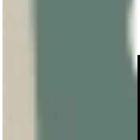
van Unito of het stijlvolle design van Selsiuz, bij
Keukenwarenhuis.nl helpen onze adviseurs je graag om de juiste
keuze te maken.
In onze showrooms in Ter Aar en Dordrecht kun je de verschillende
systemen zelf zien, voelen en testen.
Zo ervaar je niet alleen het gemak van kokend water uit de kraan,
maar ook hoe perfect het past binnen jouw nieuwe keuken.