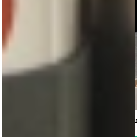
1785
klanten geven o
Uitstekend