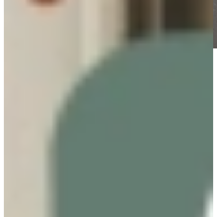
Vraag nu ons Keuken Magazine aan, boordevol
inspiratie!
Boordevol inspiratie, landelijke keukens, trends en praktische tips
van Keukenwarenhuis.nl
Over de kracht van onze Keukenwarenhuis.nl Familie!
Iedere week kans op een gratis messenset!
Inclusief vele lezers aanbiedingen!
Magazine aanvragen
Onze adviseurs staan voor u klaar
Vind jouw ideale kokend water kraan bij
Keukenwarenhuis.nl
Of je nu kiest voor de innovatie van Quooker, het betaalbare gemak