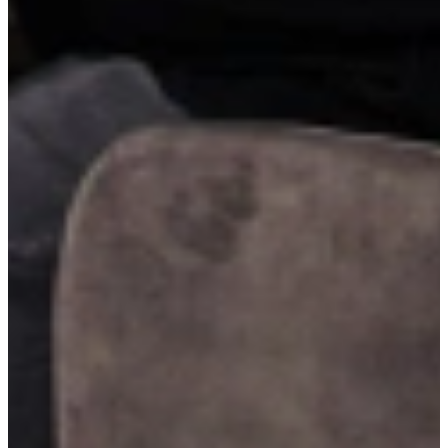
Stijlvolle RVS-handgrepen
Stijlvolle RVS-handgrepen combineren elegantie met duurzaamheid.
Ze passen moeiteloos in zowel moderne als tijdloze keukens en
voelen stevig en comfortabel aan. Een subtiel detail dat de
afwerking van je keuken compleet maakt.