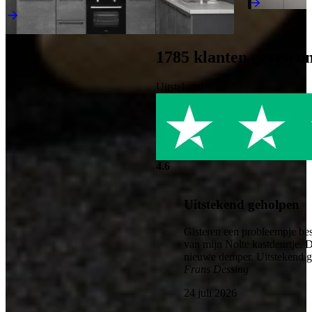
€ 4.995,-
Direct leverbaar
1785
klanten geven o
Uitstekend
4.6
Uitstekend geholpen
Gisteren een probleempje bes
van mijn Nolte kastdeurtje. 
nieuwe demper. Uitstekend 
Frans Dessing
24 juli 2026