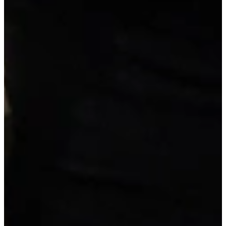
Wis alle opties
Pimppakketten
Geen pimppakketten
Kookplaat
Inductiekookplaat
Vrijblijvend reserveren
Na de reservering nemen wij contact met je op om de
mogelijkheden te bespreken.
Je koopt nog niets!
Niet helemaal zeker over de maat of kleur?
Vraag een geheel vrijblijvende offerte op maat aan!
Maatwerk offerte aanvragen
Duitse A-kwaliteit
, van erkende leveranciers
Reeds voorgemonteerd
, geen bouwpakket
Scherpe prijs
, inclusief werkblad en apparatuur
Details van deze keuken