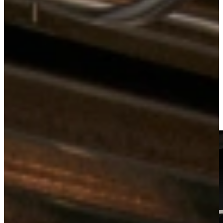
Keukens
Actiekeukens
Actie Keuken Sophia 138
Bekijk alle
keukens uit voorraad