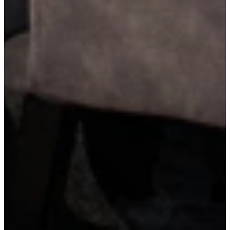
Carrouselkast
Een carrousselkast maakt efficiënt gebruik van hoeken die anders
lastig te bereiken zijn. Dankzij het draai-mechanisme kun je de hele
inhoud eenvoudig naar voren halen, zonder te bukken of te graaien.
Praktisch én ruimtebesparend.