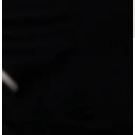
Actie Keuken Sophia 138 is een voorgemonteerde Eco Florenz
hoekkeuken uitgevoerd in mat wit. Deze keuken is direct uit
voorraad leverbaar, maar kan volledig tegen meer- of minderprijs
worden aangepast aan uw ruimte en wensen. De opstelling kan
worden gespiegeld, kastmaten kunnen worden gewijzigd en u kunt
kiezen uit verschillende werkbladen en apparatuur. Zo profiteert u
van de snelheid van voorraad én de vrijheid van maatwerk.
Super compleet met: oven, gaskookplaat, vaatwasser, Koeler,
afzuigkap, aanrechtblad, spoelbak, kraan en montagemiddelen.
Actie Keuken Sophia 138
Levertijd:
Vandaag besteld, morgen in huis
4.395,-
super compleet
Extra opties