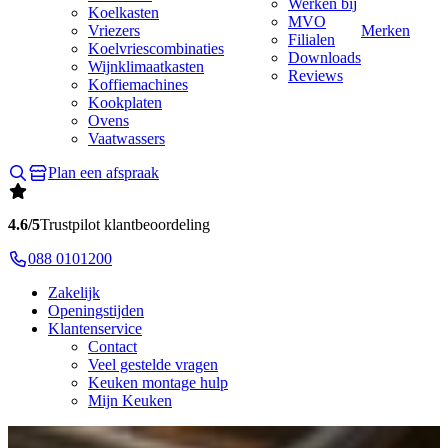
Werken bij
Koelkasten
MVO
Vriezers
Merken
Filialen
Koelvriescombinaties
Downloads
Wijnklimaatkasten
Reviews
Koffiemachines
Kookplaten
Ovens
Vaatwassers
Plan een afspraak
4.6/5
Trustpilot klantbeoordeling
088 0101200
Zakelijk
Openingstijden
Klantenservice
Contact
Veel gestelde vragen
Keuken montage hulp
Mijn Keuken