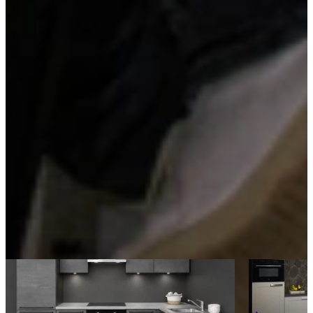
Brede ladekasten
Brede ladekasten bieden extra veel opbergruimte en overzicht.
Dankzij de ruime indeling berg je gemakkelijk grote pannen,
voorraadpotten of keukentools op. Alles is in één beweging
bereikbaar, wat koken nóg prettiger maakt.
Kom langs en bekijk onze mega showrooms!
Een afspraak is altijd vrijblijvend. U krijgt het ontwerp en de offerte
mee naar huis! Rondleiding langs de keukens die aansluiten bij uw
wensen. Met uitgebreid advies van onze opgeleide keuken experts.
Afspraak maken
Ontdek meer keukens als deze
Aanbieding
Jubileum Keu
Actie Keuken Evy 114
Landelijke Ke
Industriële Keukens
€ 12.795,-