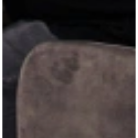
Robuuste RVS-handgrepen
Robuuste RVS-handgrepen geven je keuken een krachtige en stoere
uitstraling. Dankzij hun stevige vorm en duurzame materiaal zijn ze
ideaal voor intensief gebruik, terwijl ze naadloos aansluiten bij een
modern of industrieel keukendesign.