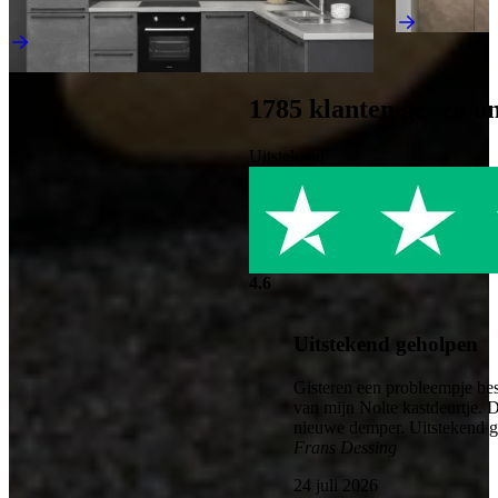
€ 11.995,-
€ 4.995,-
Direct leverbaar
1785
klanten geven o
Uitstekend
4.6
Uitstekend geholpen
Gisteren een probleempje bes
van mijn Nolte kastdeurtje. 
nieuwe demper. Uitstekend 
Frans Dessing
24 juli 2026