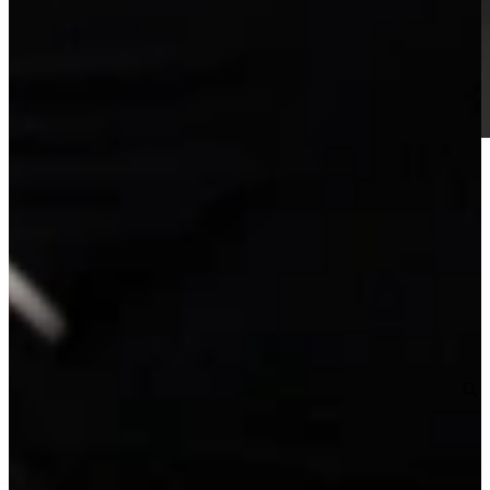
Actie Keuken Rianne 142 is een slimme hoekkeuken in soft-mat
wit, model Laser, met robuuste RVS handgrepen.
Deze keuken is direct uit voorraad leverbaar, maar kan volledig
worden aangepast aan uw ruimte en wensen. De opstelling kan
worden gespiegeld, kastmaten kunnen worden gewijzigd en u kunt
kiezen uit verschillende werkbladen en apparatuur. Zo profiteert u
van de snelheid van voorraad én de vrijheid van maatwerk. –
Linkerzijde: 187 cm. Rechterzijde: 275 cm.
Deze keuken is supercompleet met apparatuur, inclusief 5 jaar
garantie: Oven, inductiekookplaat, vaatwasser, schouw,
koelkast/vriezer, aanrechtblad, spoelbak, kraan en montagemiddelen.
Actie Keuken Rianne 142
Levertijd:
Vandaag besteld, morgen in huis