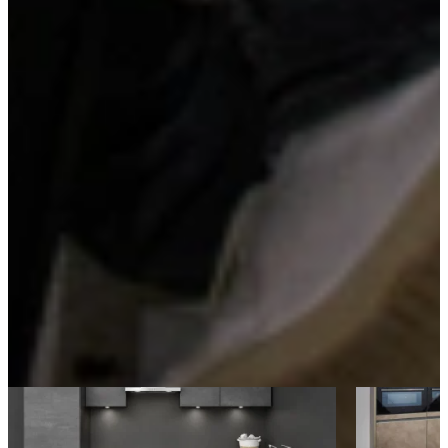
Ruime bovenkasten
Ruime bovenkasten bieden extra veel opbergruimte op ooghoogte,
waardoor je servies, voorraad of keukengerei altijd binnen
handbereik hebt. Dankzij de hoogte en diepte van de kasten benut je
de beschikbare ruimte optimaal, zonder dat het rommelig oogt.
Kom langs en bekijk onze mega showrooms!
Een afspraak is altijd vrijblijvend. U krijgt het ontwerp en de offerte
mee naar huis! Rondleiding langs de keukens die aansluiten bij uw
wensen. Met uitgebreid advies van onze opgeleide keuken experts.
Afspraak maken
Ontdek meer keukens als deze
Aanbieding
Jubileum Keu
Actie Keuken Evy 114
Industriële K
Industriële Keukens