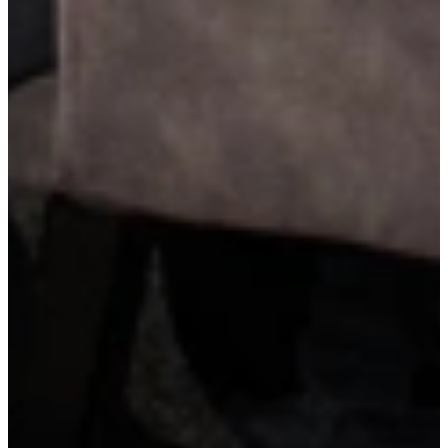
LED-verlichting onder de bovenkasten
LED-verlichting onder de bovenkasten zorgt voor helder werklicht
op het aanrecht en creëert tegelijkertijd een sfeervolle ambiance. Het
is energiezuinig, functioneel en geeft je keuken een moderne,
verzorgde uitstraling.