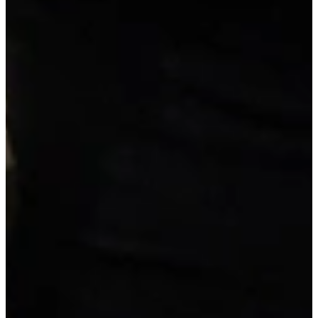
3.795,-
super compleet
Extra opties
Wis alle opties
Pimppakketten
Geen pimppakketten
Vrijblijvend reserveren
Na de reservering nemen wij contact met je op om de
mogelijkheden te bespreken.
Je koopt nog niets!
Niet helemaal zeker over de maat of kleur?
Vraag een geheel vrijblijvende offerte op maat aan!
Maatwerk offerte aanvragen
Duitse A-kwaliteit
, van erkende leveranciers
Reeds voorgemonteerd
, geen bouwpakket
Scherpe prijs
, inclusief werkblad en apparatuur
Details van deze keuken