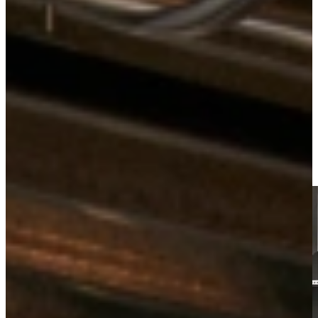
Keukens
Actiekeukens
Actie Keuken Rianne 142
Bekijk alle
keukens uit voorraad