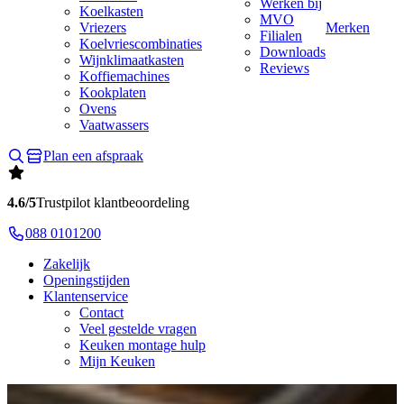
Werken bij
Koelkasten
MVO
Vriezers
Merken
Filialen
Koelvriescombinaties
Downloads
Wijnklimaatkasten
Reviews
Koffiemachines
Kookplaten
Ovens
Vaatwassers
Plan een afspraak
4.6/5
Trustpilot klantbeoordeling
088 0101200
Zakelijk
Openingstijden
Klantenservice
Contact
Veel gestelde vragen
Keuken montage hulp
Mijn Keuken