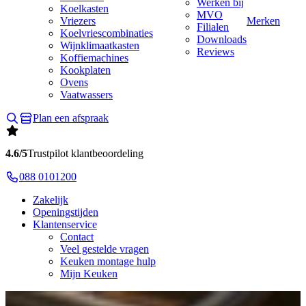
Werken bij
Koelkasten
MVO
Vriezers
Merken
Filialen
Koelvriescombinaties
Downloads
Wijnklimaatkasten
Reviews
Koffiemachines
Kookplaten
Ovens
Vaatwassers
Plan een afspraak
4.6/5
Trustpilot klantbeoordeling
088 0101200
Zakelijk
Openingstijden
Klantenservice
Contact
Veel gestelde vragen
Keuken montage hulp
Mijn Keuken