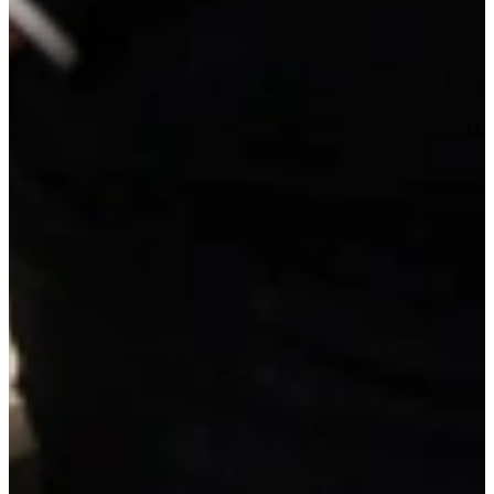
Geen pimppakketten
Kookplaat
Gaskookplaat
Vrijblijvend reserveren
Na de reservering nemen wij contact met je op om de
mogelijkheden te bespreken.
Je koopt nog niets!
Niet helemaal zeker over de maat of kleur?
Vraag een geheel vrijblijvende offerte op maat aan!
Maatwerk offerte aanvragen
Duitse A-kwaliteit
, van erkende leveranciers
Reeds voorgemonteerd
, geen bouwpakket
Scherpe prijs
, inclusief werkblad en apparatuur
Details van deze keuken