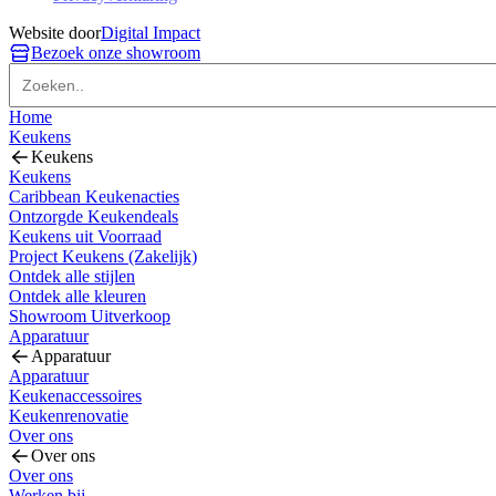
Website door
Digital Impact
Bezoek onze showroom
Home
Keukens
Keukens
Keukens
Caribbean Keukenacties
Ontzorgde Keukendeals
Keukens uit Voorraad
Project Keukens (Zakelijk)
Ontdek alle stijlen
Ontdek alle kleuren
Showroom Uitverkoop
Apparatuur
Apparatuur
Apparatuur
Keukenaccessoires
Keukenrenovatie
Over ons
Over ons
Over ons
Werken bij