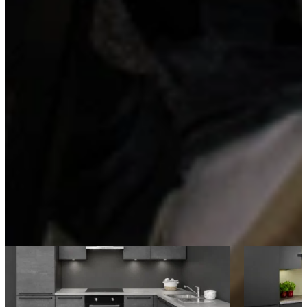
Ingebouwde combi-magnetron
Een ingebouwde combi-magnetron combineert de functies van een
oven en magnetron in één apparaat. Mooi weggewerkt in een hoge
kast of onder het werkblad bespaar je ruimte én geniet je van
veelzijdig kookgemak. Ideaal voor snel en efficiënt koken of
bakken.
Kom langs en bekijk onze mega showrooms!
Een afspraak is altijd vrijblijvend. U krijgt het ontwerp en de offerte
mee naar huis! Rondleiding langs de keukens die aansluiten bij uw
wensen. Met uitgebreid advies van onze opgeleide keuken experts.
Afspraak maken
Ontdek meer keukens als deze
Aanbieding
Aanbieding
Actie Keuken Evy 114
Actie Keuken
Industriële Keukens
Actiekeukens
€ 4.995,-
€ 6.295,-