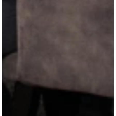
LED-verlichting onder de bovenkasten
LED-verlichting onder de bovenkasten zorgt voor helder werklicht
op het aanrecht en creëert tegelijkertijd een sfeervolle ambiance. Het
is energiezuinig, functioneel en geeft je keuken een moderne,
verzorgde uitstraling.