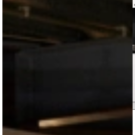
Bekijk de videotour
Vrijblijvend advies?