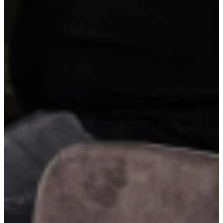
RVS-handgrepen
RVS-handgrepen geven je keuken een strakke en tijdloze uitstraling.
Ze zijn slijtvast, hygiënisch en passen perfect bij zowel moderne als
industriële keukens. Dankzij hun stevige grip zijn ze bovendien
bijzonder praktisch in dagelijks gebruik.