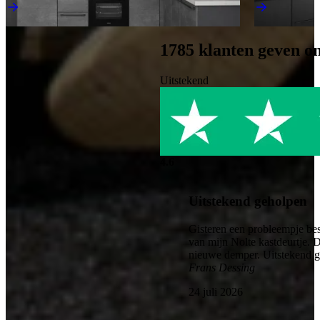
Direct leverbaar
Direct leverba
1785
klanten geven o
Uitstekend
4.6
Uitstekend geholpen
Gisteren een probleempje bes
van mijn Nolte kastdeurtje. 
nieuwe demper. Uitstekend 
Frans Dessing
24 juli 2026