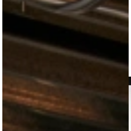
Keukens
Actiekeukens
Actie Keuken Kendra 149
Bekijk alle
keukens uit voorraad