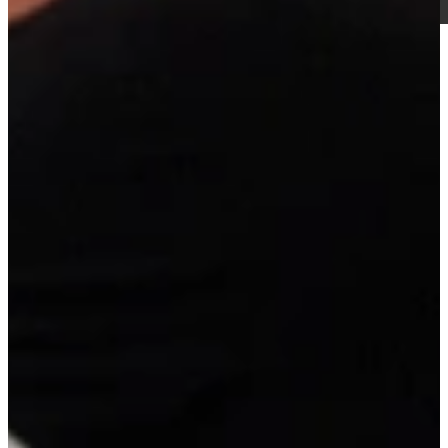
Actie Keuken Kendra 149 is een superhandige rechte keuken in het
soft touch mat wit, model ECO Florenz, deze deuren voelen
fluweelzacht aan! Deze keuken is direct uit voorraad leverbaar, maar
kan volledig worden aangepast aan uw ruimte en wensen. De
opstelling kan worden gespiegeld, kastmaten kunnen worden
gewijzigd en u kunt kiezen uit verschillende werkbladen en
apparatuur. Zo profiteert u van de snelheid van voorraad én de
vrijheid van maatwerk. Model Kendra is voorzien van een
besteklade en ruime keukenkasten voor veel opbergruimte. 270 cm
lang.
Super compleet met apparatuur: combi magnetron, gaskookplaat,
vaatwasser, koelkast/vriezer, trechterschouw, aanrechtblad,
spoelbak, kraan en montagemiddelen.
Actie Keuken Kendra 149
Levertijd:
Vandaag besteld, morgen in huis
3.795,-
super compleet
Extra opties
Wis alle opties
Pimppakketten