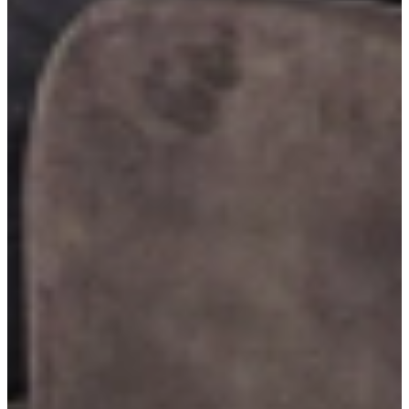
mogelijkheden te bespreken.
Je koopt nog niets!
Niet helemaal zeker over de maat of kleur?
Vraag een geheel vrijblijvende offerte op maat aan!
Maatwerk offerte aanvragen
Duitse A-kwaliteit
, van erkende leveranciers
Reeds voorgemonteerd
, geen bouwpakket
Scherpe prijs
, inclusief werkblad en apparatuur
Details van deze keuken