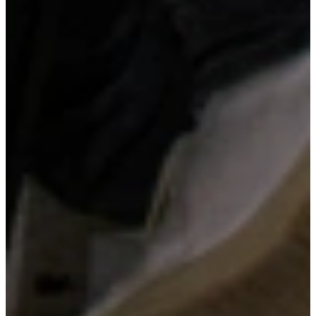
Houten handgrepen
Houten handgrepen geven je keuken een warme en natuurlijke
uitstraling. Door de zichtbare houtstructuur ontstaat een sfeervol
accent dat perfect combineert met zowel moderne als landelijke
fronten. Het materiaal voelt prettig aan en zorgt voor een subtiel,
maar karaktervol detail in de keuken.