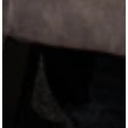
Marmerlook werkblad
Een marmerlook werkblad geeft je keuken een elegante en luxueuze
uitstraling, zonder de kwetsbaarheid van echt marmer. Het
oppervlak is sterk, onderhoudsvriendelijk en verkrijgbaar in diverse
kleurschakeringen met kenmerkende aders. Perfect voor wie stijl en
functionaliteit wil combineren.