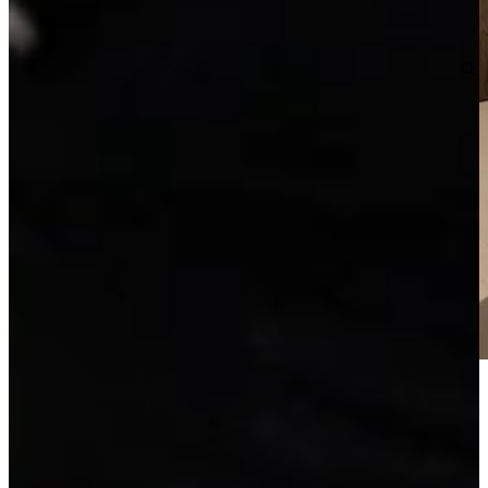
Jubileum Keukendeal 52. Luxe eilandkeuken uitgevoerd in Greige
Zijdemat gecombineerd met een kastenwand met luxe
inbouwapparatuur uitgevoerd in Gerookt Eiken, model Burger
Sophie. Deze complete en ontzorgde luxe eilandkeuken is inclusief
inmeten, leveren en montage.
Deze luxe keuken met keuken eiland heeft o.a. luxe ladekasten met