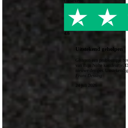
Uitstekend
4.6
Uitstekend geholpen
Gisteren een probleempje bes
van mijn Nolte kastdeurtje. 
nieuwe demper. Uitstekend 
Frans Dessing
24 juli 2026