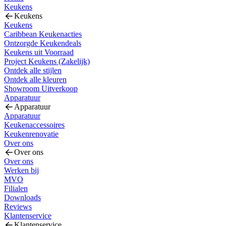
Keukens
Keukens
Keukens
Caribbean Keukenacties
Ontzorgde Keukendeals
Keukens uit Voorraad
Project Keukens (Zakelijk)
Ontdek alle stijlen
Ontdek alle kleuren
Showroom Uitverkoop
Apparatuur
Apparatuur
Apparatuur
Keukenaccessoires
Keukenrenovatie
Over ons
Over ons
Over ons
Werken bij
MVO
Filialen
Downloads
Reviews
Klantenservice
Klantenservice