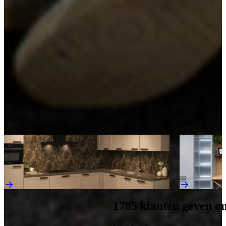
Vele onderkasten
Vele onderkasten bieden volop opbergruimte voor pannen, voorraad
en keukengerei. Dankzij de ruime indeling blijft je keuken
georganiseerd en overzichtelijk, met alles binnen handbereik tijdens
het koken. Praktisch én functioneel in elk keukenontwerp.
Kom langs en bekijk onze mega showrooms!
Een afspraak is altijd vrijblijvend. U krijgt het ontwerp en de offerte
mee naar huis! Rondleiding langs de keukens die aansluiten bij uw
wensen. Met uitgebreid advies van onze opgeleide keuken experts.
Afspraak maken
Ontdek meer keukens als deze
Nieuw
Nieuw
Jubileum Keukendeal 63 Ravenna Lack
Jubileum Keu
Landelijke Keukens
Landelijke Ke
€ 14.495,-
€ 17.795,-
1785
klanten geven o