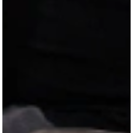
bronze beugelgrepen, vaatwasser, koelkast, 2 zijde met hoge kasten
met houten deurwandgrepen, 1 daarvan met luxe inbouwapparatuur
en een moderne regaal voor luxe accessoires.
Afmetingen:
Lengte kastenwand 240 cm,
Eiland 360 x 105 cm,
Bar 140 x 70 cm
Regaalkast 340 x 70 cm
Volledig naar eigen wens aan te passen tegen meer- of minderprijs.
In meerdere kleuren en uitvoeringen leverbaar.
Super compleet met luxe Etna apparatuur (kookplaat, vaatwasser,
koelkast, oven, combimagnetron), spoelbak, kraan en
montagemiddelen.
Jubileum Keukendeal 52 Nieuw
van
24.995,-
voor
19.995,-
super compleet
Vrijblijvend reserveren
Na de reservering nemen wij contact met je op om de