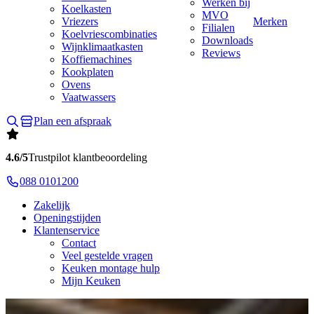
Werken bij
Koelkasten
MVO
Vriezers
Merken
Filialen
Koelvriescombinaties
Downloads
Wijnklimaatkasten
Reviews
Koffiemachines
Kookplaten
Ovens
Vaatwassers
Plan een afspraak
4.6/5
Trustpilot klantbeoordeling
088 0101200
Zakelijk
Openingstijden
Klantenservice
Contact
Veel gestelde vragen
Keuken montage hulp
Mijn Keuken