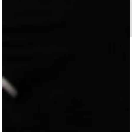
Outlet Keuken Julia 137 is een voorgemonteerde Nobilia Laser
rechte keuken in soft-mat witte uitvoering, met robuuste metalen
handgrepen.
Volledig naar eigen wens aan te passen tegen meer- of minderprijs.
Direct uit voorraad leverbaar, aanvullingen bestellen mogelijk en tot
6 maanden te reserveren. Ook in spiegelbeeld leverbaar voor
dezelfde prijs.
Lengte 270 cm.
Super compleet met: oven, inductie kookplaat, vaatwasser, koel-
vries combinatie, afzuigkap, aanrechtblad, spoelbak, kraan en
montagemiddelen.
Outlet Keuken Julia 137
Levertijd:
Vandaag besteld, morgen in huis