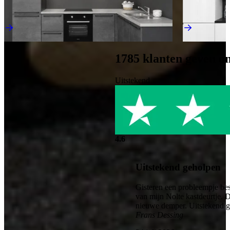
€ 4.995,-
€ 4.295,-
Direct leverbaar
Direct leverba
1785
klanten geven o
Uitstekend
4.6
Uitstekend geholpen
Gisteren een probleempje bes
van mijn Nolte kastdeurtje. 
nieuwe demper. Uitstekend 
Frans Dessing