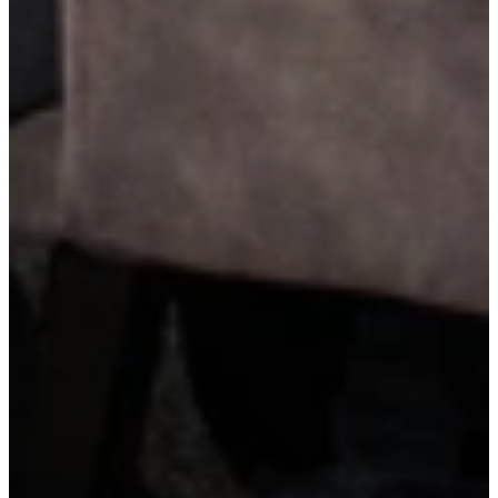
Robuuste RVS-handgrepen
Robuuste RVS-handgrepen geven je keuken een krachtige en stoere
uitstraling. Dankzij hun stevige vorm en duurzame materiaal zijn ze
ideaal voor intensief gebruik, terwijl ze naadloos aansluiten bij een
modern of industrieel keukendesign.