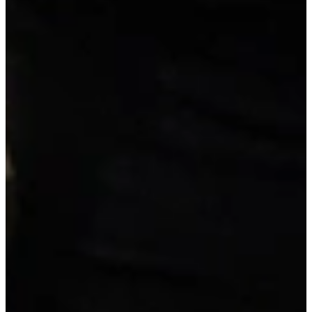
3.195,-
super compleet
Extra opties
Wis alle opties
Pimppakketten
Geen pimppakketten
Vrijblijvend reserveren
Na de reservering nemen wij contact met je op om de
mogelijkheden te bespreken.
Je koopt nog niets!
Niet helemaal zeker over de maat of kleur?
Vraag een geheel vrijblijvende offerte op maat aan!
Maatwerk offerte aanvragen
Duitse A-kwaliteit
, van erkende leveranciers
Reeds voorgemonteerd
, geen bouwpakket
Scherpe prijs
, inclusief werkblad en apparatuur
Details van deze keuken