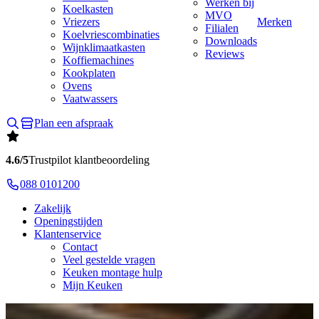
Werken bij
Koelkasten
MVO
Vriezers
Merken
Filialen
Koelvriescombinaties
Downloads
Wijnklimaatkasten
Reviews
Koffiemachines
Kookplaten
Ovens
Vaatwassers
Plan een afspraak
4.6/5
Trustpilot klantbeoordeling
088 0101200
Zakelijk
Openingstijden
Klantenservice
Contact
Veel gestelde vragen
Keuken montage hulp
Mijn Keuken