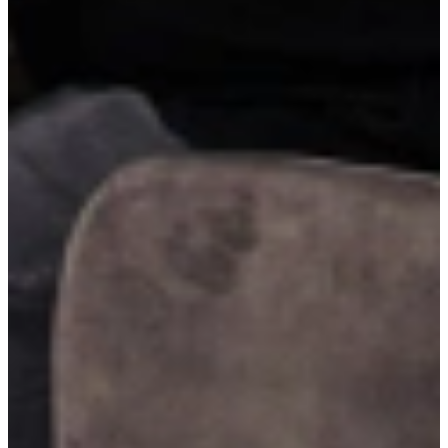
Ruime bovenkasten
Ruime bovenkasten bieden extra veel opbergruimte op ooghoogte,
waardoor je servies, voorraad of keukengerei altijd binnen
handbereik hebt. Dankzij de hoogte en diepte van de kasten benut je
de beschikbare ruimte optimaal, zonder dat het rommelig oogt.