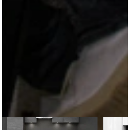
LED-verlichting onder de bovenkasten
LED-verlichting onder de bovenkasten zorgt voor helder werklicht
op het aanrecht en creëert tegelijkertijd een sfeervolle ambiance. Het
is energiezuinig, functioneel en geeft je keuken een moderne,
verzorgde uitstraling.
Kom langs en bekijk onze mega showrooms!
Een afspraak is altijd vrijblijvend. U krijgt het ontwerp en de offerte
mee naar huis! Rondleiding langs de keukens die aansluiten bij uw
wensen. Met uitgebreid advies van onze opgeleide keuken experts.
Afspraak maken
Ontdek meer keukens als deze
Aanbieding
Aanbieding
Actie Keuken Evy 114
Outlet Keuke
Industriële Keukens
Outlet Keuken