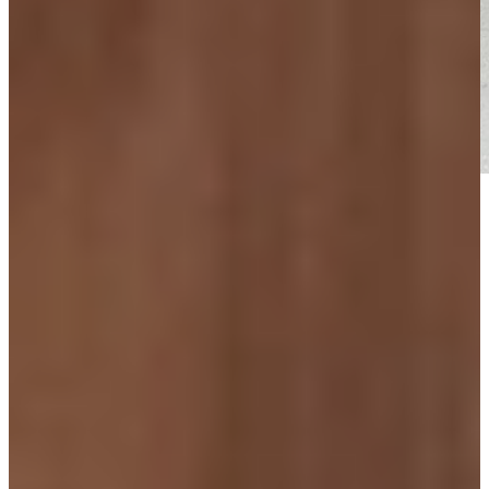
Voor de familie Kempenaar is de keuken een belangrijke ruimte in
het huis. “Het is een gezellige leefplek, we zitten daar heel vaak
even gezellig lekker kletsen. Als ik bijvoorbeeld sta te koken of er
staat iemand anders te koken, dan komen mensen erbij zitten. Onze
kinderen zitten daar vaak huiswerk te maken of even een gezellig
kopje thee met elkaar drinken, met een koekje erbij. Het is eigenlijk
een beetje een leefkeuken geworden. Dat was ook het idee en daar
gebruiken we hem eigenlijk ook voor. Mijn dochter zit bijvoorbeeld
met haar vriendinnen daar de nagels te doen. Het is gewoon een
gezellige plek hier in huis geworden.