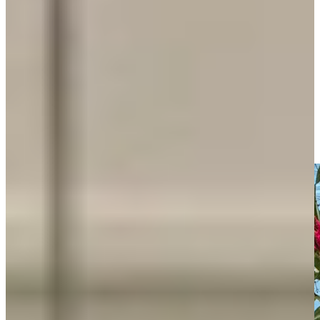
immers al heel goed wat ze wilden.
“Dat ging heel gemakkelijk, daar waren we eigenlijk heel snel uit.
Zij wist een beetje wat ik wilde en dat was ook makkelijk als je het
huis kent”. Omdat ze samen al een idee hadden van wat de familie
wilden, hadden ze daarom eerst zelf het ontwerp met de juiste
afmetingen al gemaakt en uitgetekend. Deze hebben ze vervolgens
later in de showroom in Ter Aar door adviseur Erik laten ontwerpen.