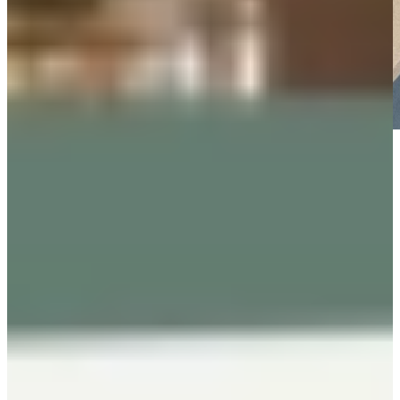
Oude keuken
De oude keuken stond in een andere en kleinere ruimte van het huis
dan waar de nieuwe keuken nu staat. Als de foto’s van de oude
keuken erbij worden gehaald, blijkt het inderdaad een kleinere en
verouderde keuken in landelijke stijl te zijn geweest.
Wat opvalt op de foto’s is het raamkozijn dat in de nieuwe keuken
ook weer terug te vinden is, ondanks dat de oude keuken zich in een
andere ruimte bevond dan waar nu de nieuwe keuken staat.