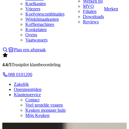
Werken bij
Koelkasten
MVO
Vriezers
Merken
Filialen
Koelvriescombinaties
Downloads
Wijnklimaatkasten
Reviews
Koffiemachines
Kookplaten
Ovens
Vaatwassers
Plan een afspraak
4.6/5
Trustpilot klantbeoordeling
088 0101200
Zakelijk
Openingstijden
Klantenservice
Contact
Veel gestelde vragen
Keuken montage hulp
Mijn Keuken