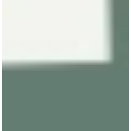
Wensen nieuwe keuken
Welke wensen er nog meer waren voor de nieuwe keuken? “De
apparatuur vond ik het meest belangrijk. Die Amerikaanse koelkast
met wijnkoeler en ijsblokjesmachine die we bij jullie in de
showroom hadden gezien, moest er sowieso komen. Dat was
eigenlijk de basis van de gehele keuken en vanuit hier zijn we de
rest van de keuken eromheen gaan bouwen.
Want het is ook gewoon echt een hele lekkere ruime koelkast, dat
vind ik wel prettig. Je hebt nog van die speciale lades voor je
groenten en fruit in te doen, die gebruiken wij ook heel vaak. En
daardoor blijft het ook wat langer vers gewoon, dat vind ik heel fijn.
En bij de vriezer vind ik het ook fijn dat we nu een aparte vriezer
hebben, maar niet alleen maar drie kleine laadjes. Maar ook die
ijsblokjesmachine, die is geweldig! Die wilde ik er wel per se op
hebben, dat vind ik gewoon heel prettig. En de Quooker natuurlijk,
die had ik hiervoor nog niet.
Ik wilde ook heel graag een kookeiland, die had ik hiervoor niet. En
dat soort blad, zat ook ergens op in de showroom en dan in een