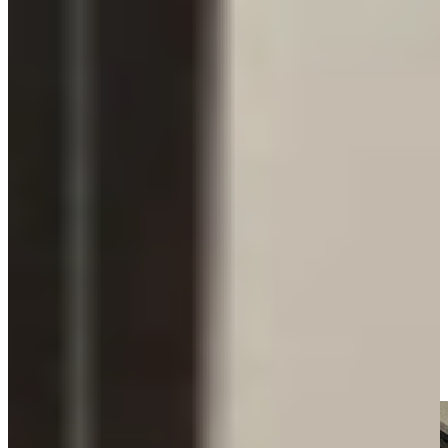
hebben ze de gehele woning onder handen genomen. De woning is
volledig gerenoveerd naar de smaak van Familie Kempenaar. Ook
een keukenrenovatie kon daar natuurlijk niet aan ontbreken en het
eindresultaat is prachtig geworden. In de woning staat nu een
prachtige matzwarte eilandkeuken gecombineerd met een
marmerlook composiet werkblad. Met een Amerikaanse koelkast
van Liebherr in de hoge kastenwand is deze woonkeuken een echte
blikvanger in het huis! Daarom nemen we deze keer een kijkje in de
keuken van Familie Kempenaar.
Kijkje in de keuken van Familie Kempenaar
De familie Kempenaar blijkt al jaren goed bevriend te zijn met één
van onze medewerkers. “Ja, onze kinderen zitten bij elkaar op
school, dus die connectie was heel snel gelegd om onze keuken bij
Keukenwarenhuis.nl te kopen. En ook op het oog dat het huis van
haar ouders is geweest, vonden we dat extra leuk en bijzonder”.