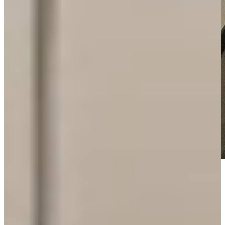
In nauwe samenwerking met hun goede vriendin en medewerker
van Keukenwarenhuis.nl hebben ze de woning laten renoveren,
waarbij ook een prachtige keuken is ontworpen. De familie heeft
daarvoor weinig tot geen inspiratie op hoeven doen, ze wisten