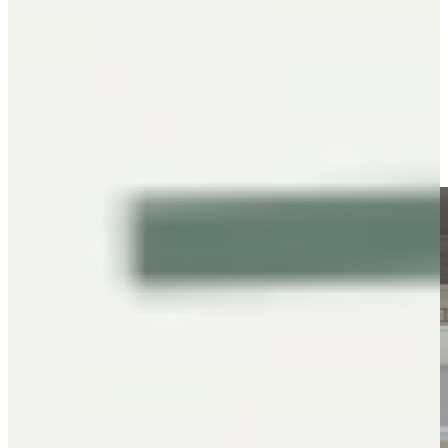
“Bij de verbouwing van de woning hebben we uit respect voor het
huis van de ouders van onze vriendin sommige onderdelen van het
oude huis hergebruikt en daarmee een nieuw leven gegeven. Dit
raamkozijn is daar onder andere onderdeel van, die we dus uit de
oude keuken hebben laten halen en opnieuw laten plaatsen in de
ruimte waar de nieuwe keuken zou gaan komen”.