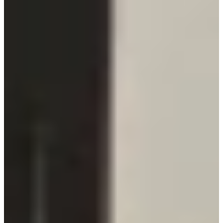
Terug naar overzicht
Kijkje in de keuken van familie
Kempenaar
Gepubliceerd op
22 november 2024
Deel dit artikel
De Familie Kempenaar is recentelijk verhuisd naar een prachtige
notariswoning in Alphen aan den Rijn dat van de ouders is geweest
van een medewerker van Keukenwarenhuis.nl. Bij hun verhuizing