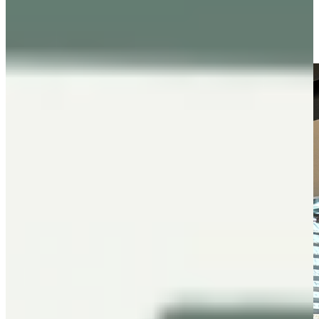
groot formaat. Want we hadden wel zoiets van, we willen een heel
groot kookeiland, dat vond ik wel mooi!”.