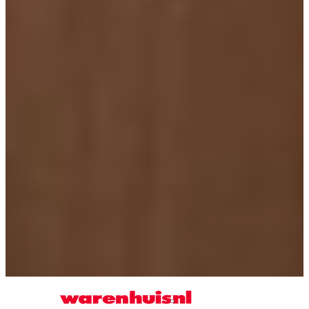
De Familie Kempenaar is ontzettend blij met hun nieuwe keuken en
zeer tevreden over Keukenwarenhuis.nl. “Met het leveren en
plaatsen was alles in één keer goed gegaan en het eindresultaat is
prachtig geworden! Dus ja, we zijn er echt heel blij mee!”.
Wil jij ook met jouw
Keukenwarenhuis.nl
keuken in de rubriek
‘Kijkje in de keuken van …?’ Laat het ons weten in de reacties of
stuur een mail naar
marketingteam@keukenwarenhuis.nl
zodat we
contact met je op kunnen nemen.
Gerelateerde artikelen
Terug naar overzicht
Kijkje in de keuken van Familie Pit
Kijkje in de keuken van familie Kempenaar
Kijkje in de keuken van familie de Jong