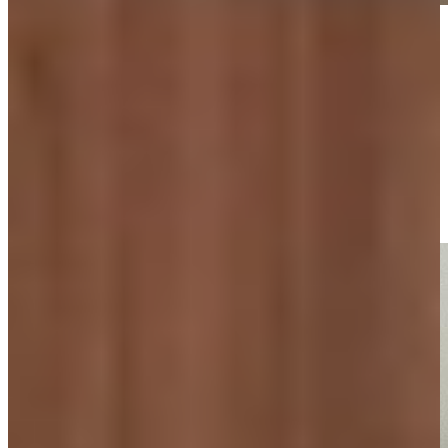
Of er ook iets is misgegaan tijdens het proces? “Ja, dat ene blad aan
de zijkant. Maar dat is ook snel opgelost, daar kon gewoon niks aan
gedaan worden. Verder is het gewoon allemaal in één keer goed
gegaan. Met heel de verbouwing hadden we een beetje problemen
met de gietvloer. Dat duurde allemaal langer en dat werd niet goed
hard. Dus op dat gebied liep dat uit. Maar qua keuken was die
gewoon netjes gezet binnen afgesproken termijn.