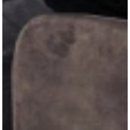
Robuuste RVS-handgrepen
Robuuste RVS-handgrepen geven je keuken een krachtige en stoere
uitstraling. Dankzij hun stevige vorm en duurzame materiaal zijn ze
ideaal voor intensief gebruik, terwijl ze naadloos aansluiten bij een
modern of industrieel keukendesign.