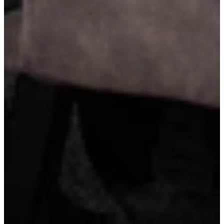
Carrouselkast
Een carrouselkast maakt efficiënt gebruik van hoeken die anders
lastig te bereiken zijn. Dankzij het draai-mechanisme kun je de hele
inhoud eenvoudig naar voren halen, zonder te bukken of te graaien.
Praktisch én ruimtebesparend.