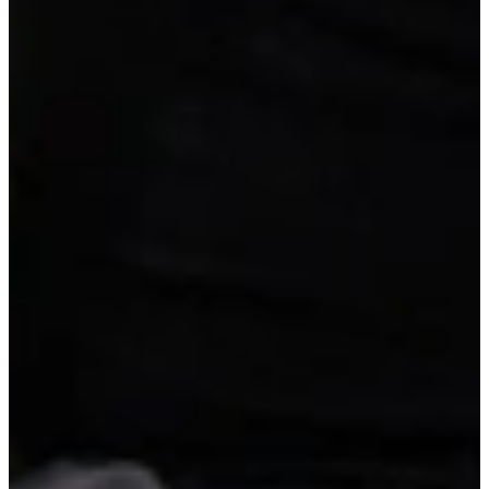
montagemiddelen.
Outlet Keuken Nina 124
Levertijd:
Vandaag besteld, morgen in huis
4.295,-
super compleet
Extra opties
Wis alle opties
Pimppakketten
Geen pimppakketten
Vrijblijvend reserveren
Na de reservering nemen wij contact met je op om de
mogelijkheden te bespreken.
Je koopt nog niets!
Niet helemaal zeker over de maat of kleur?
Vraag een geheel vrijblijvende offerte op maat aan!
Maatwerk offerte aanvragen
Duitse A-kwaliteit
, van erkende leveranciers
Reeds voorgemonteerd
, geen bouwpakket
Scherpe prijs
, inclusief werkblad en apparatuur
Details van deze keuken