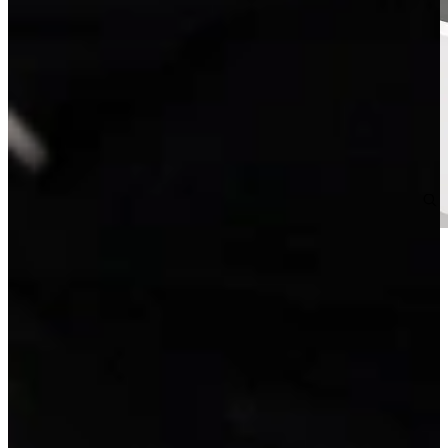
Outlet Keuken Nina 124 is een voorgemonteerde Nobilia Laser
hoekkeuken uitgevoerd in soft mat wit, met robuuste RVS
handgrepen.
Volledig naar eigen wens aan te passen tegen meer- of minderprijs.
Direct uit voorraad leverbaar, aanvullingen bestellen mogelijk en tot
6 maanden te reserveren. Ook in spiegelbeeld leverbaar voor
dezelfde prijs.
Keuken Afmeting 270 x 212 cm.
Super compleet met: oven, inductiekookplaat, vaatwasser,
koelkast/vriezer, afzuigkap, aanrechtblad, spoelbak, kraan en