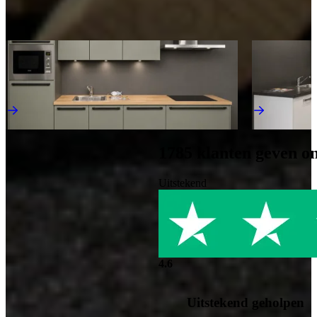
Afspraak maken
Ontdek meer keukens als deze
Aanbieding
Aanbieding
Outlet Keuken Nora 150
Outlet Keuken
Outlet Keukens
Outlet Keuken
€ 4.295,-
€ 3.795,-
Direct leverbaar
Direct leverba
1785
klanten geven o
Uitstekend
4.6
Uitstekend geholpen