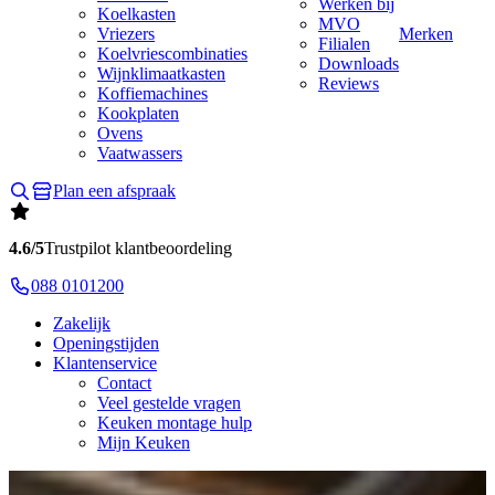
Werken bij
Koelkasten
MVO
Vriezers
Merken
Filialen
Koelvriescombinaties
Downloads
Wijnklimaatkasten
Reviews
Koffiemachines
Kookplaten
Ovens
Vaatwassers
Plan een afspraak
4.6/5
Trustpilot klantbeoordeling
088 0101200
Zakelijk
Openingstijden
Klantenservice
Contact
Veel gestelde vragen
Keuken montage hulp
Mijn Keuken