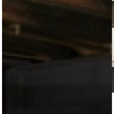
Bekijk de videotour
Vrijblijvend advies?