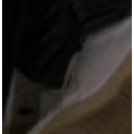
Steenlook werkblad
Een steenlook werkblad combineert de robuuste uitstraling van
natuursteen met de voordelen van modern materiaal. Het is sterk,
onderhoudsvriendelijk en verkrijgbaar in diverse tinten en
structuren. Een stijlvolle keuze voor een keuken met karakter.
Kom langs en bekijk onze mega showrooms!
Een afspraak is altijd vrijblijvend. U krijgt het ontwerp en de offerte
mee naar huis! Rondleiding langs de keukens die aansluiten bij uw
wensen. Met uitgebreid advies van onze opgeleide keuken experts.