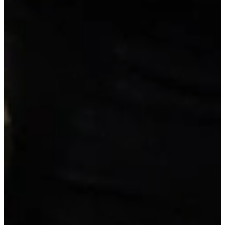
super compleet
Extra opties
Wis alle opties
Pimppakketten
Geen pimppakketten
Kookplaat
Inductiekookplaat
Vrijblijvend reserveren
Na de reservering nemen wij contact met je op om de
mogelijkheden te bespreken.
Je koopt nog niets!
Niet helemaal zeker over de maat of kleur?
Vraag een geheel vrijblijvende offerte op maat aan!
Maatwerk offerte aanvragen
Duitse A-kwaliteit
, van erkende leveranciers
Reeds voorgemonteerd
, geen bouwpakket
Scherpe prijs
, inclusief werkblad en apparatuur
Details van deze keuken