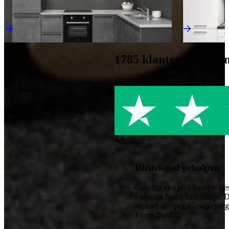
Industriële Keukens
Outlet Keuken
€ 4.995,-
€ 3.395,-
Direct leverbaar
Direct leverba
1785
klanten geven o
Uitstekend
4.6
Uitstekend geholpen
Gisteren een probleempje bes
van mijn Nolte kastdeurtje. 
nieuwe demper. Uitstekend 
Frans Dessing