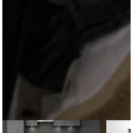
Houtlook werkblad
Een houtlook werkblad brengt warmte en natuurlijke charme in de
keuken. Het combineert de uitstraling van echt hout met de
voordelen van een onderhoudsvriendelijk oppervlak. Ideaal voor
wie sfeer wil zonder in te leveren op gebruiksgemak.
Kom langs en bekijk onze mega showrooms!
Een afspraak is altijd vrijblijvend. U krijgt het ontwerp en de offerte
mee naar huis! Rondleiding langs de keukens die aansluiten bij uw
wensen. Met uitgebreid advies van onze opgeleide keuken experts.
Afspraak maken
Ontdek meer keukens als deze
Aanbieding
Aanbieding
Actie Keuken Evy 114
Outlet Keuken