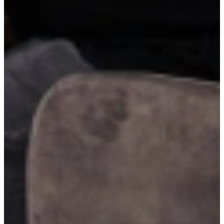
LED-verlichting onder de bovenkasten
LED-verlichting onder de bovenkasten zorgt voor helder werklicht
op het aanrecht en creëert tegelijkertijd een sfeervolle ambiance. Het
is energiezuinig, functioneel en geeft je keuken een moderne,
verzorgde uitstraling.