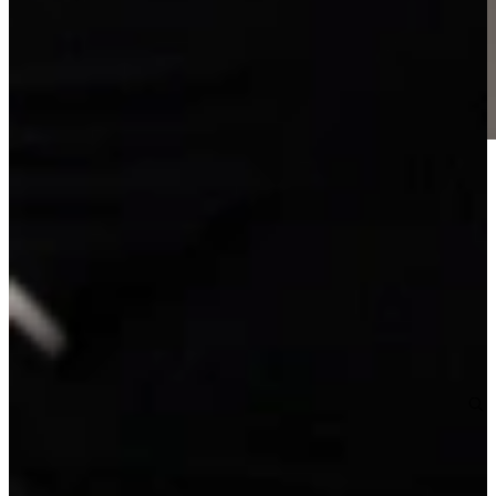
Outlet Keuken Sarah 143 is een voorgemonteerde Nolte Eco
Florenz rechte keuken uitgevoerd in gebroken wit. Volledig naar
eigen wens aan te passen tegen meer- of minderprijs. Direct uit
voorraad leverbaar, aanvullingen bestellen mogelijk en tot 6
maanden te reserveren. Ook in spiegelbeeld leverbaar voor dezelfde
prijs.
Lengte 300 cm.
Super compleet met: oven, gaskookplaat, vaatwasser, koel-vries
combinatie, afzuigkap, aanrechtblad, spoelbak, kraan en
montagemiddelen.
Outlet Keuken Sarah 143
Levertijd:
Vandaag besteld, morgen in huis
3.495,-