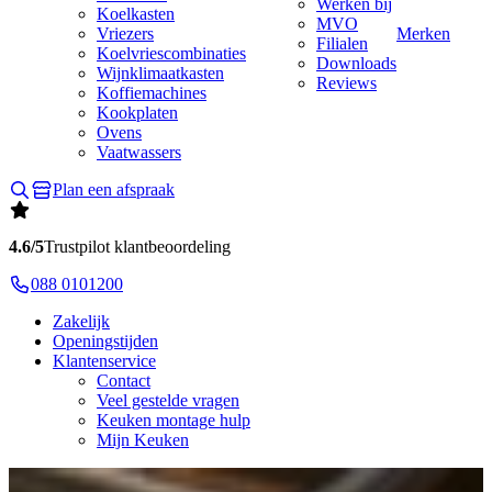
Werken bij
Koelkasten
MVO
Vriezers
Merken
Filialen
Koelvriescombinaties
Downloads
Wijnklimaatkasten
Reviews
Koffiemachines
Kookplaten
Ovens
Vaatwassers
Plan een afspraak
4.6/5
Trustpilot klantbeoordeling
088 0101200
Zakelijk
Openingstijden
Klantenservice
Contact
Veel gestelde vragen
Keuken montage hulp
Mijn Keuken