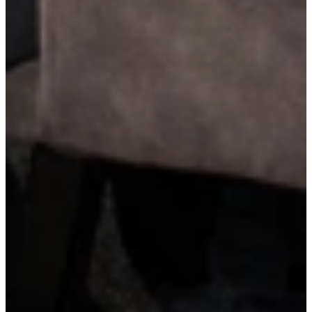
Stijlvolle RVS-handgrepen
Stijlvolle RVS-handgrepen combineren elegantie met duurzaamheid.
Ze passen moeiteloos in zowel moderne als tijdloze keukens en
voelen stevig en comfortabel aan. Een subtiel detail dat de
afwerking van je keuken compleet maakt.